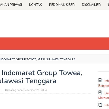
JAKAN PRIVASI
KONTAK
PEDOMAN SIBER
DISCLAIMER
INDOMARET GROUP TOWEA, MUNA,SULAWESI TENGGARA
 Indomaret Group Towea,
lawesi Tenggara
Inf
Banjar
t
Diposting pada
Desember 25, 2024
Lok
Matara
Inf