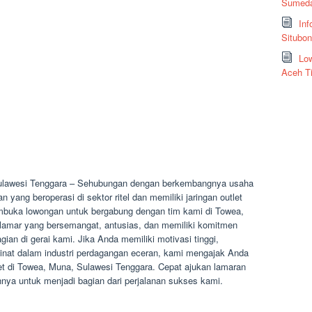
Sumeda
Inf
Situbo
Low
Aceh T
ulawesi Tenggara – Sehubungan dengan berkembangnya usaha
ang beroperasi di sektor ritel dan memiliki jaringan outlet
membuka lowongan untuk bergabung dengan tim kami di Towea,
lamar yang bersemangat, antusias, dan memiliki komitmen
gian di gerai kami. Jika Anda memiliki motivasi tinggi,
minat dalam industri perdagangan eceran, kami mengajak Anda
et di Towea, Muna, Sulawesi Tenggara. Cepat ajukan lamaran
ya untuk menjadi bagian dari perjalanan sukses kami.