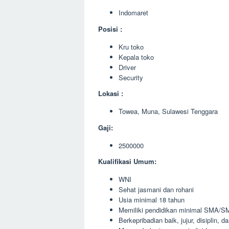
Indomaret
Posisi :
Kru toko
Kepala toko
Driver
Security
Lokasi :
Towea, Muna, Sulawesi Tenggara
Gaji:
2500000
Kualifikasi Umum:
WNI
Sehat jasmani dan rohani
Usia minimal 18 tahun
Memiliki pendidikan minimal SMA/SM
Berkepribadian baik, jujur, disiplin, 