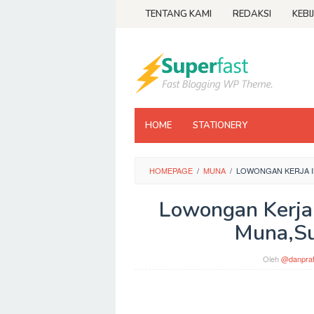
Loncat
TENTANG KAMI
REDAKSI
KEBI
ke
konten
HOME
STATIONERY
HOMEPAGE
/
MUNA
/
LOWONGAN KERJA 
Lowongan Kerja
Muna,Su
Oleh
@danpra