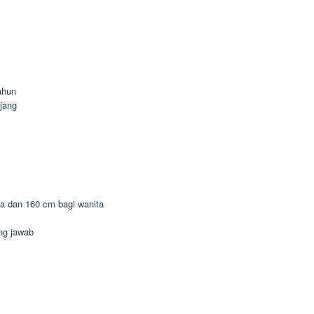
ahun
jang
ia dan 160 cm bagi wanita
ung jawab