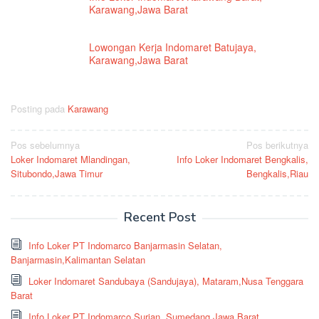
Karawang,Jawa Barat
Lowongan Kerja Indomaret Batujaya,
Karawang,Jawa Barat
Posting pada
Karawang
Navigasi
Pos sebelumnya
Pos berikutnya
Loker Indomaret Mlandingan,
Info Loker Indomaret Bengkalis,
pos
Situbondo,Jawa Timur
Bengkalis,Riau
Recent Post
Info Loker PT Indomarco Banjarmasin Selatan,
Banjarmasin,Kalimantan Selatan
Loker Indomaret Sandubaya (Sandujaya), Mataram,Nusa Tenggara
Barat
Info Loker PT Indomarco Surian, Sumedang,Jawa Barat