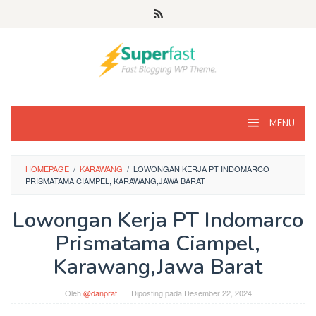
Loncat
ke
konten
MENU
HOMEPAGE
/
KARAWANG
/
LOWONGAN KERJA PT INDOMARCO
PRISMATAMA CIAMPEL, KARAWANG,JAWA BARAT
Lowongan Kerja PT Indomarco
Prismatama Ciampel,
Karawang,Jawa Barat
Oleh
@danprat
Diposting pada
Desember 22, 2024