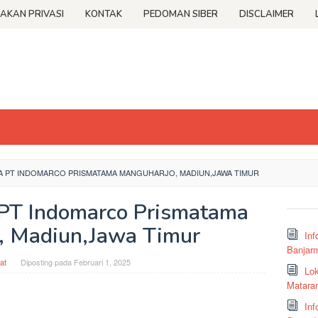
JAKAN PRIVASI
KONTAK
PEDOMAN SIBER
DISCLAIMER
 PT INDOMARCO PRISMATAMA MANGUHARJO, MADIUN,JAWA TIMUR
PT Indomarco Prismatama
, Madiun,Jawa Timur
Inf
Banjar
at
Diposting pada
Februari 1, 2025
Lok
Matara
Inf