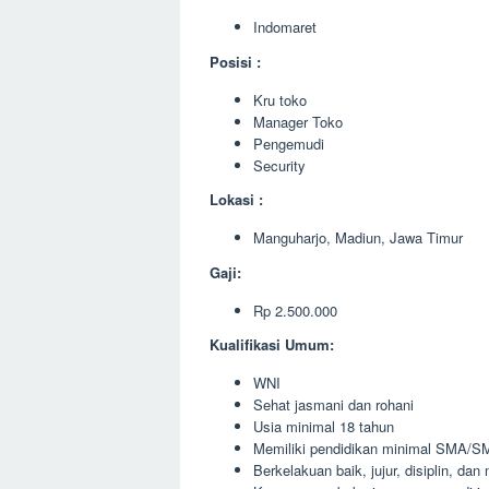
Indomaret
Posisi :
Kru toko
Manager Toko
Pengemudi
Security
Lokasi :
Manguharjo, Madiun, Jawa Timur
Gaji:
Rp 2.500.000
Kualifikasi Umum:
WNI
Sehat jasmani dan rohani
Usia minimal 18 tahun
Memiliki pendidikan minimal SMA/SM
Berkelakuan baik, jujur, disiplin, da