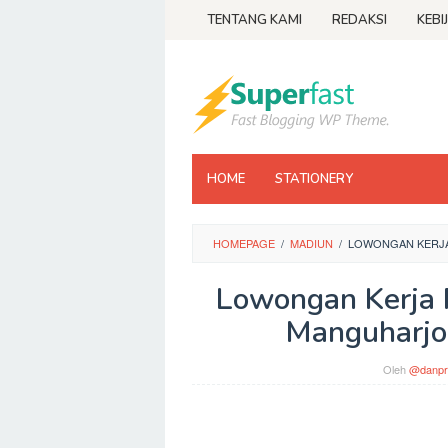
Loncat
TENTANG KAMI
REDAKSI
KEBI
ke
konten
HOME
STATIONERY
HOMEPAGE
/
MADIUN
/
LOWONGAN KERJA
Lowongan Kerja 
Manguharjo
Oleh
@danpr