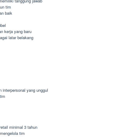
n memiliki tanggung jawab
un tim
an baik
ibel
n kerja yang baru
agai latar belakang
n interpersonal yang unggul
tim
etail minimal 3 tahun
mengelola tim