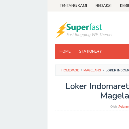
Loncat
TENTANG KAMI
REDAKSI
KEBI
ke
konten
HOME
STATIONERY
HOMEPAGE
/
MAGELANG
/
LOKER INDOM
Loker Indomaret
Magela
Oleh
@danpr