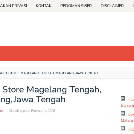
JAKAN PRIVASI
KONTAK
PEDOMAN SIBER
DISCLAIMER
ARET STORE MAGELANG TENGAH, MAGELANG,JAWA TENGAH
 Store Magelang Tengah,
ng,Jawa Tengah
Inf
Banjar
at
Diposting pada
Februari 1, 2025
Lok
Matara
Inf