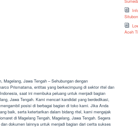
Sumeda
Inf
Situbo
Low
Aceh T
h, Magelang, Jawa Tengah – Sehubungan dengan
co Prismatama, entitas yang berkecimpung di sektor ritel dan
h Indonesia, saat ini membuka peluang untuk menjadi bagian
ang, Jawa Tengah. Kami mencari kandidat yang berdedikasi,
k mengambil posisi di berbagai bagian di toko kami. Jika Anda
ang baik, serta ketertarikan dalam bidang ritel, kami mengajak
ndomaret di Magelang Tengah, Magelang, Jawa Tengah. Segera
an dokumen lainnya untuk menjadi bagian dari cerita sukses