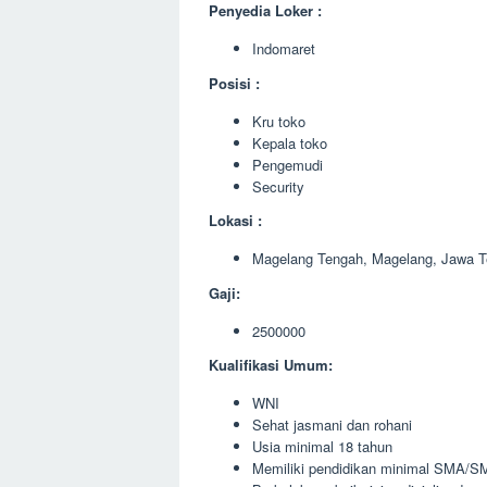
Penyedia Loker :
Indomaret
Posisi :
Kru toko
Kepala toko
Pengemudi
Security
Lokasi :
Magelang Tengah, Magelang, Jawa 
Gaji:
2500000
Kualifikasi Umum:
WNI
Sehat jasmani dan rohani
Usia minimal 18 tahun
Memiliki pendidikan minimal SMA/SM