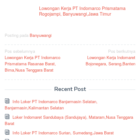
Lowongan Kerja PT Indomarco Prismatama
Rogojampi, Banyuwangi,Jawa Timur
Posting pada
Banyuwangi
Navigasi
Pos sebelumnya
Pos berikutnya
Lowongan Kerja PT Indomarco
Lowongan Kerja Indomaret
pos
Prismatama Rasanae Barat,
Bojonegara, Serang,Banten
Bima,Nusa Tenggara Barat
Recent Post
Info Loker PT Indomarco Banjarmasin Selatan,
Banjarmasin,Kalimantan Selatan
Loker Indomaret Sandubaya (Sandujaya), Mataram,Nusa Tenggara
Barat
Info Loker PT Indomarco Surian, Sumedang,Jawa Barat