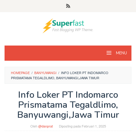
Loncat
ke
konten
MENU
HOMEPAGE
/
BANYUWANGI
/
INFO LOKER PT INDOMARCO
PRISMATAMA TEGALDLIMO, BANYUWANGI,JAWA TIMUR
Info Loker PT Indomarco
Prismatama Tegaldlimo,
Banyuwangi,Jawa Timur
Oleh
@danprat
Diposting pada
Februari 1, 2025