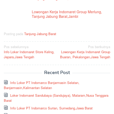
Lowongan Kerja Indomaret Group Merlung,
Tanjung Jabung Barat,Jambi
Posting pada
Tanjung Jabung Barat
Navigasi
Pos sebelumnya
Pos berikutnya
Info Loker Indomaret Store Keling,
Lowongan Kerja Indomaret Group
pos
Jepara,Jawa Tengah
Buaran, Pekalongan,Jawa Tengah
Recent Post
Info Loker PT Indomarco Banjarmasin Selatan,
Banjarmasin,Kalimantan Selatan
Loker Indomaret Sandubaya (Sandujaya), Mataram,Nusa Tenggara
Barat
Info Loker PT Indomarco Surian, Sumedang,Jawa Barat