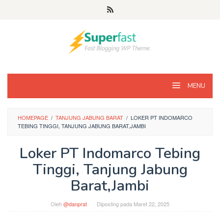
Loncat
ke
konten
MENU
HOMEPAGE
/
TANJUNG JABUNG BARAT
/
LOKER PT INDOMARCO
TEBING TINGGI, TANJUNG JABUNG BARAT,JAMBI
Loker PT Indomarco Tebing
Tinggi, Tanjung Jabung
Barat,Jambi
Oleh
@danprat
Diposting pada
Maret 22, 2025