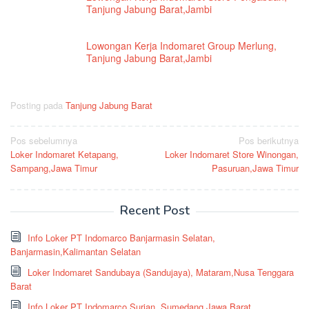
Tanjung Jabung Barat,Jambi
Lowongan Kerja Indomaret Group Merlung,
Tanjung Jabung Barat,Jambi
Posting pada
Tanjung Jabung Barat
Navigasi
Pos sebelumnya
Pos berikutnya
Loker Indomaret Ketapang,
Loker Indomaret Store Winongan,
pos
Sampang,Jawa Timur
Pasuruan,Jawa Timur
Recent Post
Info Loker PT Indomarco Banjarmasin Selatan,
Banjarmasin,Kalimantan Selatan
Loker Indomaret Sandubaya (Sandujaya), Mataram,Nusa Tenggara
Barat
Info Loker PT Indomarco Surian, Sumedang,Jawa Barat