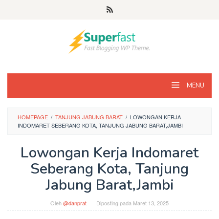
Loncat
ke
konten
MENU
HOMEPAGE
/
TANJUNG JABUNG BARAT
/
LOWONGAN KERJA
INDOMARET SEBERANG KOTA, TANJUNG JABUNG BARAT,JAMBI
Lowongan Kerja Indomaret
Seberang Kota, Tanjung
Jabung Barat,Jambi
Oleh
@danprat
Diposting pada
Maret 13, 2025