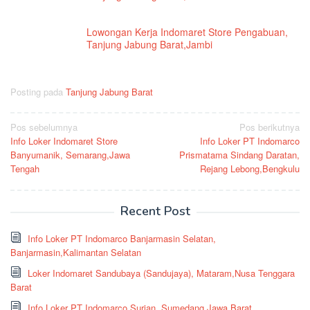
Lowongan Kerja Indomaret Store Pengabuan,
Tanjung Jabung Barat,Jambi
Posting pada
Tanjung Jabung Barat
Navigasi
Pos sebelumnya
Pos berikutnya
Info Loker Indomaret Store
Info Loker PT Indomarco
pos
Banyumanik, Semarang,Jawa
Prismatama Sindang Daratan,
Tengah
Rejang Lebong,Bengkulu
Recent Post
Info Loker PT Indomarco Banjarmasin Selatan,
Banjarmasin,Kalimantan Selatan
Loker Indomaret Sandubaya (Sandujaya), Mataram,Nusa Tenggara
Barat
Info Loker PT Indomarco Surian, Sumedang,Jawa Barat