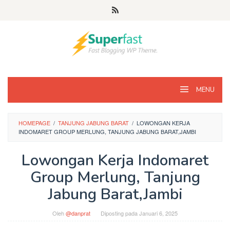
Loncat
ke
konten
MENU
HOMEPAGE
/
TANJUNG JABUNG BARAT
/
LOWONGAN KERJA
INDOMARET GROUP MERLUNG, TANJUNG JABUNG BARAT,JAMBI
Lowongan Kerja Indomaret
Group Merlung, Tanjung
Jabung Barat,Jambi
Oleh
@danprat
Diposting pada
Januari 6, 2025