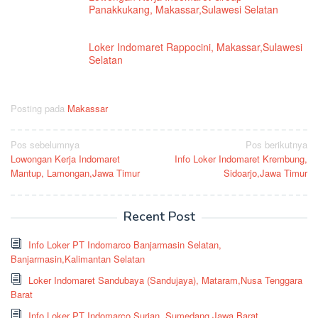
Panakkukang, Makassar,Sulawesi Selatan
Loker Indomaret Rappocini, Makassar,Sulawesi
Selatan
Posting pada
Makassar
Navigasi
Pos sebelumnya
Pos berikutnya
Lowongan Kerja Indomaret
Info Loker Indomaret Krembung,
pos
Mantup, Lamongan,Jawa Timur
Sidoarjo,Jawa Timur
Recent Post
Info Loker PT Indomarco Banjarmasin Selatan,
Banjarmasin,Kalimantan Selatan
Loker Indomaret Sandubaya (Sandujaya), Mataram,Nusa Tenggara
Barat
Info Loker PT Indomarco Surian, Sumedang,Jawa Barat