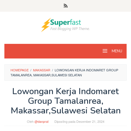
Loncat
ke
konten
MENU
HOMEPAGE
/
MAKASSAR
/
LOWONGAN KERJA INDOMARET GROUP
TAMALANREA, MAKASSAR,SULAWESI SELATAN
Lowongan Kerja Indomaret
Group Tamalanrea,
Makassar,Sulawesi Selatan
Oleh
@danprat
Diposting pada
Desember 21, 2024